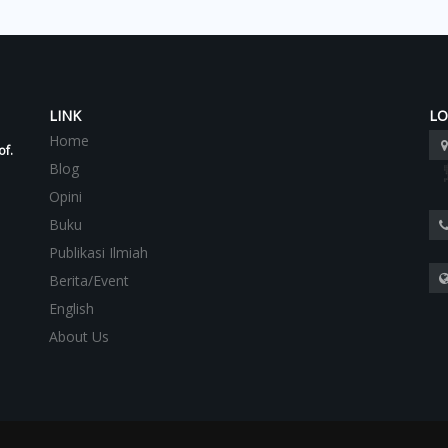
LINK
LO
Home
of.
Blog
Opini
Buku
Publikasi Ilmiah
Berita/Event
English
About Us