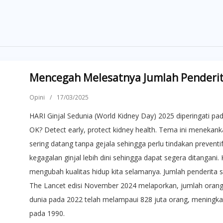
Mencegah Melesatnya Jumlah Penderita
Opini
/
17/03/2025
HARI Ginjal Sedunia (World Kidney Day) 2025 diperingati pa
OK? Detect early, protect kidney health. Tema ini menekanka
sering datang tanpa gejala sehingga perlu tindakan prevent
kegagalan ginjal lebih dini sehingga dapat segera ditangani
mengubah kualitas hidup kita selamanya. Jumlah penderita sa
The Lancet edisi November 2024 melaporkan, jumlah orang d
dunia pada 2022 telah melampaui 828 juta orang, meningkat l
pada 1990.