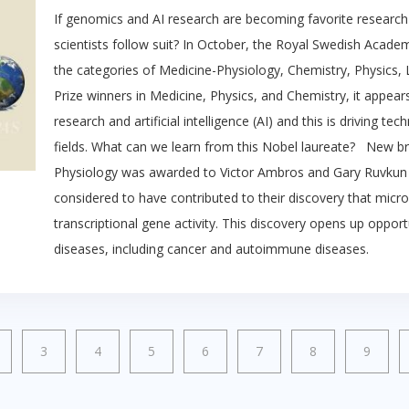
If genomics and AI research are becoming favorite research 
scientists follow suit? In October, the Royal Swedish Acad
the categories of Medicine-Physiology, Chemistry, Physics, 
Prize winners in Medicine, Physics, and Chemistry, it appea
research and artificial intelligence (AI) and this is driving t
fields. What can we learn from this Nobel laureate? New b
Physiology was awarded to Victor Ambros and Gary Ruvkun 
considered to have contributed to their discovery that micro
transcriptional gene activity. This discovery opens up oppor
diseases, including cancer and autoimmune diseases.
3
4
5
6
7
8
9