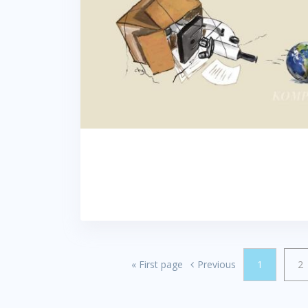
«
First page
Previous
1
2