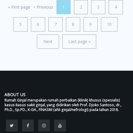
«
First page
Previous
1
2
3
4
5
6
7
8
9
10
Next
Last page
»
ABOUT US
Rumah Ginjal merupakan rumah perbaikan (klinik) khusus (spesialis)
kasus-kasus sakit ginjal, yang didirikan oleh Prof. Djoko Santoso, dr.,
Ph.D., Sp.PD., K-GH., FINASIM (ahli ginjal/nefrologi) pada tahun 2018.