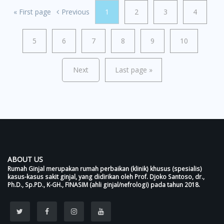
«
First page
Previous
1
2
3
4
5
6
7
8
9
10
Next
Last page
»
ABOUT US
Rumah Ginjal merupakan rumah perbaikan (klinik) khusus (spesialis)
kasus-kasus sakit ginjal, yang didirikan oleh Prof. Djoko Santoso, dr.,
Ph.D., Sp.PD., K-GH., FINASIM (ahli ginjal/nefrologi) pada tahun 2018.