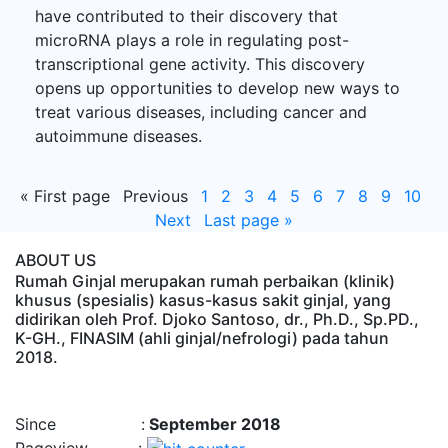
have contributed to their discovery that
microRNA plays a role in regulating post-
transcriptional gene activity. This discovery
opens up opportunities to develop new ways to
treat various diseases, including cancer and
autoimmune diseases.
«
First page
Previous
1
2
3
4
5
6
7
8
9
10
Next
Last page
»
ABOUT US
Rumah Ginjal merupakan rumah perbaikan (klinik)
khusus (spesialis) kasus-kasus sakit ginjal, yang
didirikan oleh Prof. Djoko Santoso, dr., Ph.D., Sp.PD.,
K-GH., FINASIM (ahli ginjal/nefrologi) pada tahun
2018.
Time : 8/8/2026, 2:00:48 PM
Since :
September 2018
Pageview :