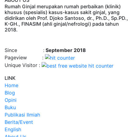
Rumah Ginjal merupakan rumah perbaikan (klinik)
khusus (spesialis) kasus-kasus sakit ginjal, yang
didirikan oleh Prof. Djoko Santoso, dr., Ph.D., Sp.PD.,
K-GH., FINASIM (ahli ginjal/nefrologi) pada tahun
2018.
Time : 8/8/2026, 10:15:56 AM
Since :
September 2018
Pageview :
Unique Visitor :
LINK
Home
Blog
Opini
Buku
Publikasi Ilmiah
Berita/Event
English
About Us