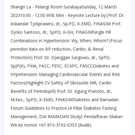
Shangri La - Pelangi Room SurabayaSunday, 12 March
202310.00 - 12.00 WIB Mini - Keynote Lecture by|Prof. Dr.
Askandar Tjokprawiro, dr., Sp.PD, K-EMD, FINASIM Prof.
Djoko Santoso, dr., SpPD, K-GH, FINASIMSingle Pill
Combinations in Hypertension: Wy, When, Whom? (Focus
perindori data on BP reduction, Cardio, & Renal
Protection) Prof. Dr. Djanggan Sargowo, dr., SpPD,
SpJP(K), FIHA, FACC, FESC, SCAPC, FASCCDiabetes and
HYpertension: Managing Cardiovascular Events and RIsk
Factors(Highlight CV Safety of Glictazide MR, Cardio
Benefits of Perindopril) Prof. Dr. Agung Pranoto, dr.,
M.Kes., SpPD, K-EMD, FINASIMDiabetes and Ramadan:
Forum Guidelines to Practice (4 Pillar Diabetes Fasting
Management, DIA RAMADAN Study) Pendaftaran Silakan
WA ke nomor +61 813-3192-0353 (Rudik)