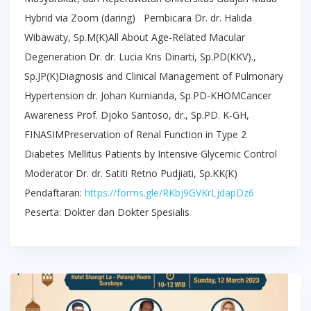
Hybrid via Zoom (daring) Pembicara Dr. dr. Halida
Wibawaty, Sp.M(K)All About Age-Related Macular
Degeneration Dr. dr. Lucia Kris Dinarti, Sp.PD(KKV).,
Sp.JP(K)Diagnosis and Clinical Management of Pulmonary
Hypertension dr. Johan Kurnianda, Sp.PD-KHOMCancer
Awareness Prof. Djoko Santoso, dr., Sp.PD. K-GH,
FINASIMPreservation of Renal Function in Type 2
Diabetes Mellitus Patients by Intensive Glycemic Control
Moderator Dr. dr. Satiti Retno Pudjiati, Sp.KK(K)
Pendaftaran:
https://forms.gle/RKbj9GVKrLjdapDz6
Peserta: Dokter dan Dokter Spesialis