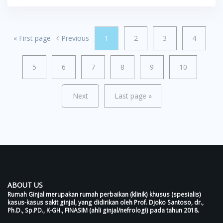
«
First page
Previous
1
2
3
4
5
6
7
8
9
10
Next
Last page
»
ABOUT US
Rumah Ginjal merupakan rumah perbaikan (klinik) khusus (spesialis)
kasus-kasus sakit ginjal, yang didirikan oleh Prof. Djoko Santoso, dr.,
Ph.D., Sp.PD., K-GH., FINASIM (ahli ginjal/nefrologi) pada tahun 2018.