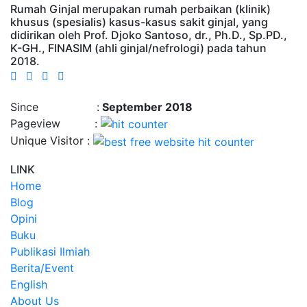
Rumah Ginjal merupakan rumah perbaikan (klinik)
khusus (spesialis) kasus-kasus sakit ginjal, yang
didirikan oleh Prof. Djoko Santoso, dr., Ph.D., Sp.PD.,
K-GH., FINASIM (ahli ginjal/nefrologi) pada tahun
2018.
Time : 8/7/2026, 11:32:53 AM
Since :
September 2018
Pageview :
Unique Visitor :
LINK
Home
Blog
Opini
Buku
Publikasi Ilmiah
Berita/Event
English
About Us