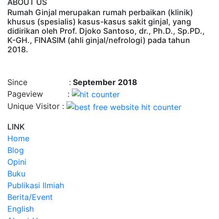
ABOUT US
Rumah Ginjal merupakan rumah perbaikan (klinik)
khusus (spesialis) kasus-kasus sakit ginjal, yang
didirikan oleh Prof. Djoko Santoso, dr., Ph.D., Sp.PD.,
K-GH., FINASIM (ahli ginjal/nefrologi) pada tahun
2018.
Time : 8/5/2026, 10:25:25 PM
Since :
September 2018
Pageview :
Unique Visitor :
LINK
Home
Blog
Opini
Buku
Publikasi Ilmiah
Berita/Event
English