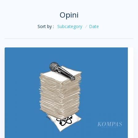
Opini
Sort by :
Subcategory
/
Date