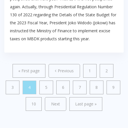
again. Actually, through Presidential Regulation Number
130 of 2022 regarding the Details of the State Budget for
the 2023 Fiscal Year, President Joko Widodo (Jokowi) has
instructed the Ministry of Finance to implement excise
taxes on MBDK products starting this year.
«
First page
Previous
1
2
3
4
5
6
7
8
9
10
Next
Last page
»