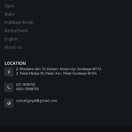
Opini
Buku
Publikasi Ilmiah
Berita/Event
English
About Us
LOCATION
Jl. Bhaskara Sari 15, Kalisari, Mulyorejo Surabaya 60112.
Jl. Pakal Madya 39, Pakal, Kec. Pakal Surabaya 60196.
031-5938755
0623-15938755
rumahginjal@gmail.com