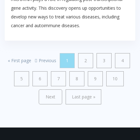
gene activity. This discovery opens up opportunities to
develop new ways to treat various diseases, including
cancer and autoimmune diseases.
«
First page
Previous
1
2
3
4
5
6
7
8
9
10
Next
Last page
»