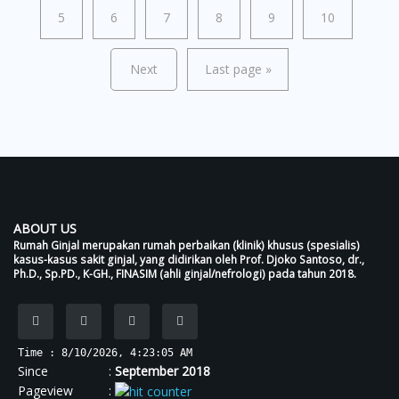
5
6
7
8
9
10
Next
Last page
»
ABOUT US
Rumah Ginjal merupakan rumah perbaikan (klinik) khusus (spesialis)
kasus-kasus sakit ginjal, yang didirikan oleh Prof. Djoko Santoso, dr.,
Ph.D., Sp.PD., K-GH., FINASIM (ahli ginjal/nefrologi) pada tahun 2018.
Time : 8/10/2026, 4:23:05 AM
Since :
September 2018
Pageview :