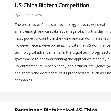
US-China Biotech Competition
Opini
/
12/02/2025
The progress of China's biotechnology industry will create o
smart enough and can take advantage of it. To this day, it is 
most powerful country in the world and still dominates tech
However, recent developments indicate that US dominance i
technological advancements. In the digital technology sector
government to consider banning the application made by a C
US entrepreneurs. Most recently, the artificial intelligence
and shaken the dominance of its predecessors, such as Ch
companies.
Persaingan Bioteknologi AS-China