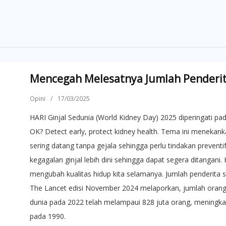
Mencegah Melesatnya Jumlah Penderita
Opini
/
17/03/2025
HARI Ginjal Sedunia (World Kidney Day) 2025 diperingati pa
OK? Detect early, protect kidney health. Tema ini menekanka
sering datang tanpa gejala sehingga perlu tindakan prevent
kegagalan ginjal lebih dini sehingga dapat segera ditangani
mengubah kualitas hidup kita selamanya. Jumlah penderita sa
The Lancet edisi November 2024 melaporkan, jumlah orang d
dunia pada 2022 telah melampaui 828 juta orang, meningkat l
pada 1990.