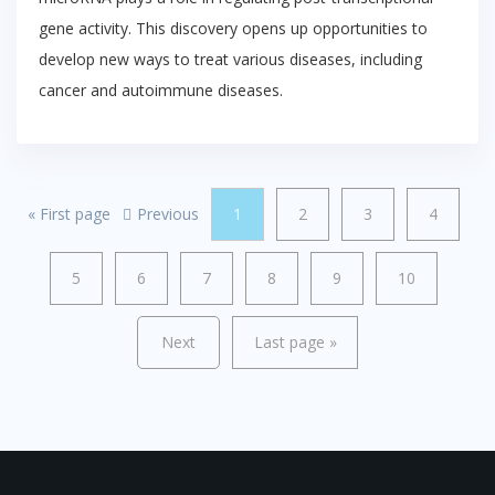
gene activity. This discovery opens up opportunities to
develop new ways to treat various diseases, including
cancer and autoimmune diseases.
«
First page
Previous
1
2
3
4
5
6
7
8
9
10
Next
Last page
»