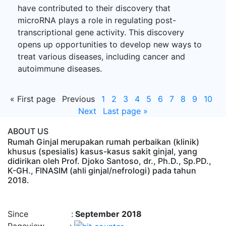
have contributed to their discovery that
microRNA plays a role in regulating post-
transcriptional gene activity. This discovery
opens up opportunities to develop new ways to
treat various diseases, including cancer and
autoimmune diseases.
«
First page
Previous
1
2
3
4
5
6
7
8
9
10
Next
Last page
»
ABOUT US
Rumah Ginjal merupakan rumah perbaikan (klinik)
khusus (spesialis) kasus-kasus sakit ginjal, yang
didirikan oleh Prof. Djoko Santoso, dr., Ph.D., Sp.PD.,
K-GH., FINASIM (ahli ginjal/nefrologi) pada tahun
2018.
Time : 8/8/2026, 5:15:07 PM
Since :
September 2018
Pageview :