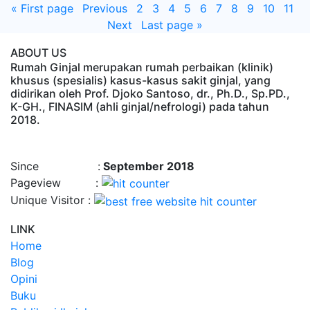
«
First page
Previous
2
3
4
5
6
7
8
9
10
11
Next
Last page
»
ABOUT US
Rumah Ginjal merupakan rumah perbaikan (klinik)
khusus (spesialis) kasus-kasus sakit ginjal, yang
didirikan oleh Prof. Djoko Santoso, dr., Ph.D., Sp.PD.,
K-GH., FINASIM (ahli ginjal/nefrologi) pada tahun
2018.
Time : 8/10/2026, 7:45:33 AM
Since :
September 2018
Pageview :
Unique Visitor :
LINK
Home
Blog
Opini
Buku