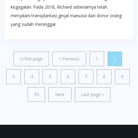
kegagalan. Pada 2018, Richard sebenarnya telah
menjalani transplantasi ginjal manusia dari donor orang
yang sudah meninggal.
«
First page
Previous
1
2
3
4
5
6
7
8
9
10
Next
Last page
»