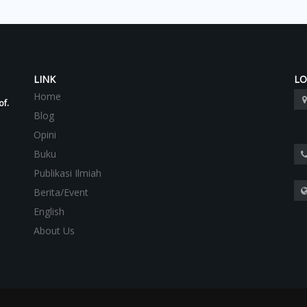
LINK
LO
Home
of.
Blog
Opini
Buku
Publikasi Ilmiah
Berita/Event
English
About Us