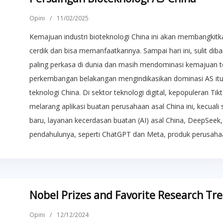
Opini
/
11/02/2025
Kemajuan industri bioteknologi China ini akan membangkitk
cerdik dan bisa memanfaatkannya. Sampai hari ini, sulit di
paling perkasa di dunia dan masih mendominasi kemajuan t
perkembangan belakangan mengindikasikan dominasi AS it
teknologi China. Di sektor teknologi digital, kepopuleran 
melarang aplikasi buatan perusahaan asal China ini, kecual
baru, layanan kecerdasan buatan (AI) asal China, DeepSe
pendahulunya, seperti ChatGPT dan Meta, produk perusahaa
Nobel Prizes and Favorite Research Tr
Opini
/
12/12/2024