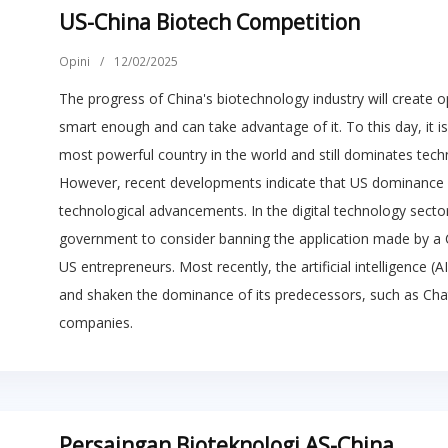
US-China Biotech Competition
Opini
/
12/02/2025
The progress of China's biotechnology industry will create o
smart enough and can take advantage of it. To this day, it is 
most powerful country in the world and still dominates tech
However, recent developments indicate that US dominance i
technological advancements. In the digital technology sector
government to consider banning the application made by a C
US entrepreneurs. Most recently, the artificial intelligence
and shaken the dominance of its predecessors, such as Ch
companies.
Persaingan Bioteknologi AS-China