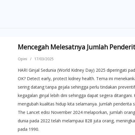
Mencegah Melesatnya Jumlah Penderita
Opini
/
17/03/2025
HARI Ginjal Sedunia (World Kidney Day) 2025 diperingati pa
OK? Detect early, protect kidney health. Tema ini menekanka
sering datang tanpa gejala sehingga perlu tindakan prevent
kegagalan ginjal lebih dini sehingga dapat segera ditangani
mengubah kualitas hidup kita selamanya. Jumlah penderita sa
The Lancet edisi November 2024 melaporkan, jumlah orang d
dunia pada 2022 telah melampaui 828 juta orang, meningkat l
pada 1990.