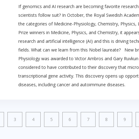
If genomics and AI research are becoming favorite research 
scientists follow suit? In October, the Royal Swedish Acad
the categories of Medicine-Physiology, Chemistry, Physics, 
Prize winners in Medicine, Physics, and Chemistry, it appea
research and artificial intelligence (AI) and this is driving t
fields. What can we learn from this Nobel laureate? New b
Physiology was awarded to Victor Ambros and Gary Ruvkun 
considered to have contributed to their discovery that micro
transcriptional gene activity. This discovery opens up oppor
diseases, including cancer and autoimmune diseases.
3
4
5
6
7
8
9