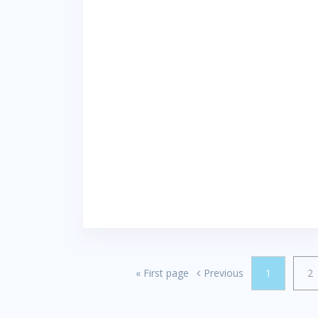
«
First page
Previous
1
2