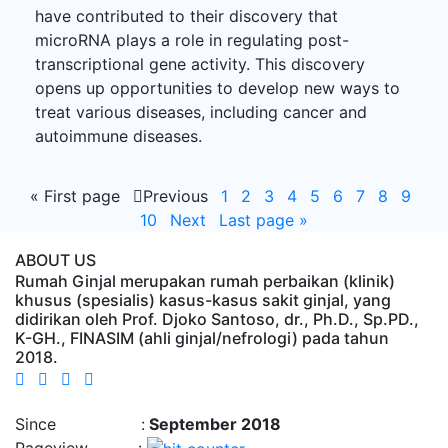
have contributed to their discovery that
microRNA plays a role in regulating post-
transcriptional gene activity. This discovery
opens up opportunities to develop new ways to
treat various diseases, including cancer and
autoimmune diseases.
«
First page
Previous
1
2
3
4
5
6
7
8
9
10
Next
Last page
»
ABOUT US
Rumah Ginjal merupakan rumah perbaikan (klinik)
khusus (spesialis) kasus-kasus sakit ginjal, yang
didirikan oleh Prof. Djoko Santoso, dr., Ph.D., Sp.PD.,
K-GH., FINASIM (ahli ginjal/nefrologi) pada tahun
2018.
Time : 8/9/2026, 7:57:49 AM
Since :
September 2018
Pageview :