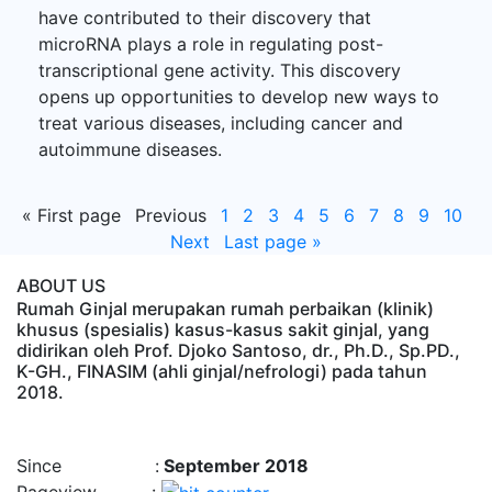
have contributed to their discovery that
microRNA plays a role in regulating post-
transcriptional gene activity. This discovery
opens up opportunities to develop new ways to
treat various diseases, including cancer and
autoimmune diseases.
«
First page
Previous
1
2
3
4
5
6
7
8
9
10
Next
Last page
»
ABOUT US
Rumah Ginjal merupakan rumah perbaikan (klinik)
khusus (spesialis) kasus-kasus sakit ginjal, yang
didirikan oleh Prof. Djoko Santoso, dr., Ph.D., Sp.PD.,
K-GH., FINASIM (ahli ginjal/nefrologi) pada tahun
2018.
Time : 8/8/2026, 5:23:34 PM
Since :
September 2018
Pageview :