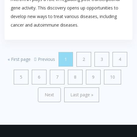
gene activity. This discovery opens up opportunities to
develop new ways to treat various diseases, including
cancer and autoimmune diseases.
«
First page
Previous
1
2
3
4
5
6
7
8
9
10
Next
Last page
»