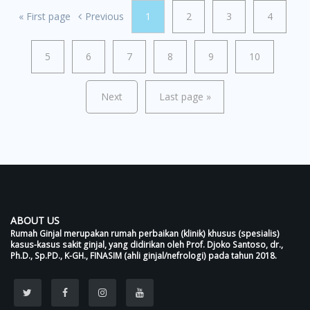
«
First page
Previous
1
2
3
4
5
6
7
8
9
10
Next
Last page
»
ABOUT US
Rumah Ginjal merupakan rumah perbaikan (klinik) khusus (spesialis)
kasus-kasus sakit ginjal, yang didirikan oleh Prof. Djoko Santoso, dr.,
Ph.D., Sp.PD., K-GH., FINASIM (ahli ginjal/nefrologi) pada tahun 2018.