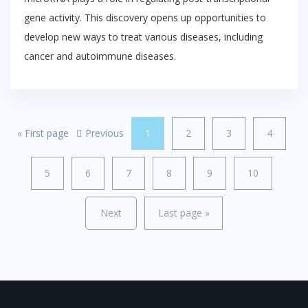
gene activity. This discovery opens up opportunities to
develop new ways to treat various diseases, including
cancer and autoimmune diseases.
«
First page
Previous
1
2
3
4
5
6
7
8
9
10
Next
Last page
»