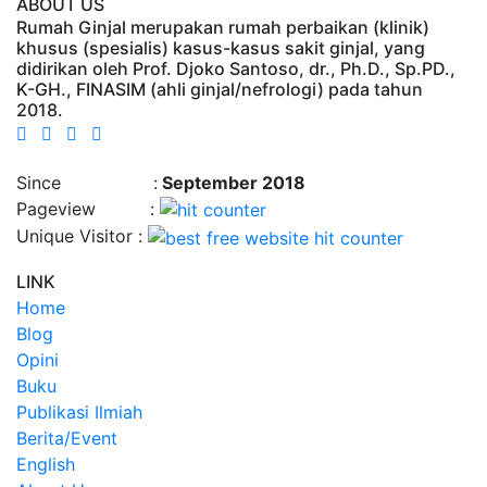
ABOUT US
Rumah Ginjal merupakan rumah perbaikan (klinik)
khusus (spesialis) kasus-kasus sakit ginjal, yang
didirikan oleh Prof. Djoko Santoso, dr., Ph.D., Sp.PD.,
K-GH., FINASIM (ahli ginjal/nefrologi) pada tahun
2018.
Time : 8/6/2026, 2:31:03 PM
Since :
September 2018
Pageview :
Unique Visitor :
LINK
Home
Blog
Opini
Buku
Publikasi Ilmiah
Berita/Event
English