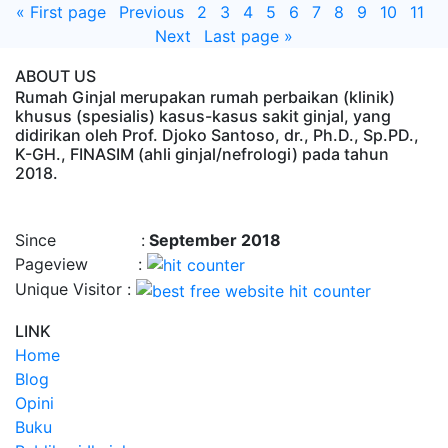
«
First page
Previous
2
3
4
5
6
7
8
9
10
11
Next
Last page
»
ABOUT US
Rumah Ginjal merupakan rumah perbaikan (klinik)
khusus (spesialis) kasus-kasus sakit ginjal, yang
didirikan oleh Prof. Djoko Santoso, dr., Ph.D., Sp.PD.,
K-GH., FINASIM (ahli ginjal/nefrologi) pada tahun
2018.
Time : 8/6/2026, 2:06:44 PM
Since :
September 2018
Pageview :
Unique Visitor :
LINK
Home
Blog
Opini
Buku