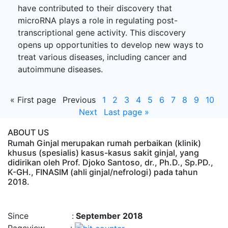
have contributed to their discovery that
microRNA plays a role in regulating post-
transcriptional gene activity. This discovery
opens up opportunities to develop new ways to
treat various diseases, including cancer and
autoimmune diseases.
«
First page
Previous
1
2
3
4
5
6
7
8
9
10
Next
Last page
»
ABOUT US
Rumah Ginjal merupakan rumah perbaikan (klinik)
khusus (spesialis) kasus-kasus sakit ginjal, yang
didirikan oleh Prof. Djoko Santoso, dr., Ph.D., Sp.PD.,
K-GH., FINASIM (ahli ginjal/nefrologi) pada tahun
2018.
Time : 8/9/2026, 10:07:04 AM
Since :
September 2018
Pageview :