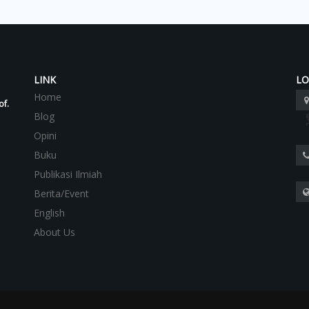
LINK
LO
Home
of.
Blog
Opini
Buku
Publikasi Ilmiah
Berita/Event
English
About Us