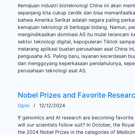
Kemajuan industri bioteknologi China ini akan mem
sepanjang kita cukup cerdik dan bisa memanfaatkann
bahwa Amerika Serikat adalah negara paling perka
kemajuan teknologi di berbagai bidang. Namun, 
mengindikasikan dominasi AS itu mulai terancam k
sektor teknologi digital, kepopuleran Tiktok samp
melarang aplikasi buatan perusahaan asal China ini
pengusaha AS. Paling baru, layanan kecerdasan bua
dan menggoyang keperkasaan pendahulunya, seper
perusahaan teknologi asal AS.
Nobel Prizes and Favorite Resear
Opini
/
12/12/2024
If genomics and AI research are becoming favorite
will our scientists follow suit? In October, the R
the 2024 Nobel Prizes in the categories of Medicin