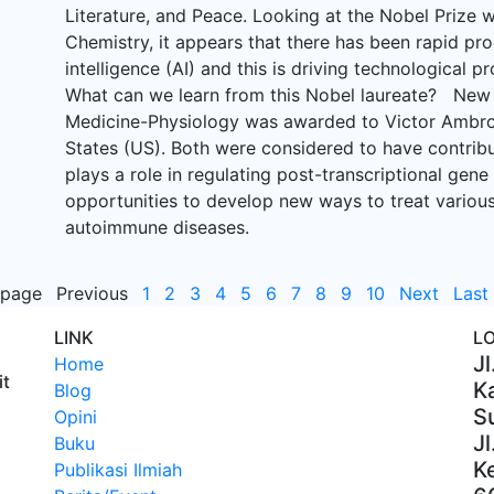
Literature, and Peace. Looking at the Nobel Prize w
Chemistry, it appears that there has been rapid pro
intelligence (AI) and this is driving technological p
What can we learn from this Nobel laureate? New 
Medicine-Physiology was awarded to Victor Ambro
States (US). Both were considered to have contrib
plays a role in regulating post-transcriptional gene
opportunities to develop new ways to treat various
autoimmune diseases.
 page
Previous
1
2
3
4
5
6
7
8
9
10
Next
Last
LINK
L
Jl
Home
it
Ka
Blog
S
Opini
Jl
Buku
K
Publikasi Ilmiah