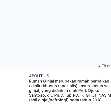
«
First
ABOUT US
Rumah Ginjal merupakan rumah perbaikan
(klinik) khusus (spesialis) kasus-kasus sak
ginjal, yang didirikan oleh Prof. Djoko
Santoso, dr., Ph.D., Sp.PD., K-GH., FINASIM
(ahli ginjal/nefrologi) pada tahun 2018.
Time : 8/8/2026, 10:45:08 AM