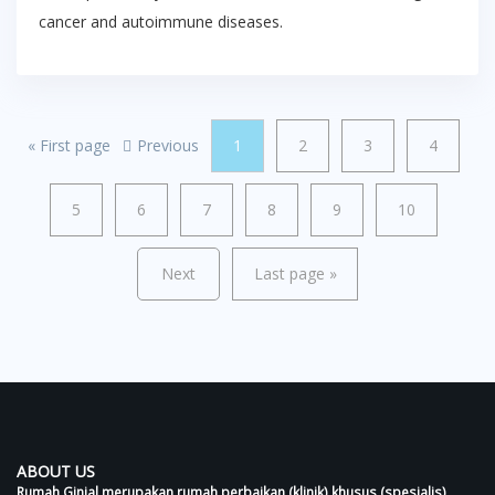
cancer and autoimmune diseases.
«
First page
Previous
1
2
3
4
5
6
7
8
9
10
Next
Last page
»
ABOUT US
Rumah Ginjal merupakan rumah perbaikan (klinik) khusus (spesialis)