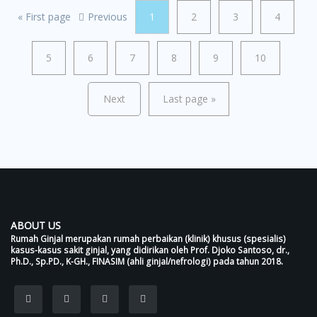
«
First page
Previous
1
2
3
4
5
6
7
8
9
10
Next
Last page
»
ABOUT US
Rumah Ginjal merupakan rumah perbaikan (klinik) khusus (spesialis)
kasus-kasus sakit ginjal, yang didirikan oleh Prof. Djoko Santoso, dr.,
Ph.D., Sp.PD., K-GH., FINASIM (ahli ginjal/nefrologi) pada tahun 2018.