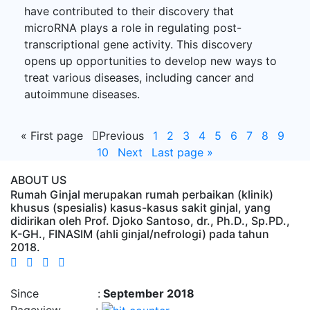
have contributed to their discovery that
microRNA plays a role in regulating post-
transcriptional gene activity. This discovery
opens up opportunities to develop new ways to
treat various diseases, including cancer and
autoimmune diseases.
«
First page
Previous
1
2
3
4
5
6
7
8
9
10
Next
Last page
»
ABOUT US
Rumah Ginjal merupakan rumah perbaikan (klinik)
khusus (spesialis) kasus-kasus sakit ginjal, yang
didirikan oleh Prof. Djoko Santoso, dr., Ph.D., Sp.PD.,
K-GH., FINASIM (ahli ginjal/nefrologi) pada tahun
2018.
Time : 8/8/2026, 9:19:17 AM
Since :
September 2018
Pageview :