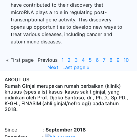
have contributed to their discovery that
microRNA plays a role in regulating post-
transcriptional gene activity. This discovery
opens up opportunities to develop new ways to
treat various diseases, including cancer and
autoimmune diseases.
«
First page
Previous
1
2
3
4
5
6
7
8
9
10
Next
Last page
»
ABOUT US
Rumah Ginjal merupakan rumah perbaikan (klinik)
khusus (spesialis) kasus-kasus sakit ginjal, yang
didirikan oleh Prof. Djoko Santoso, dr., Ph.D., Sp.PD.,
K-GH., FINASIM (ahli ginjal/nefrologi) pada tahun
2018.
Time : 8/8/2026, 9:16:44 AM
Since :
September 2018
Pageview :