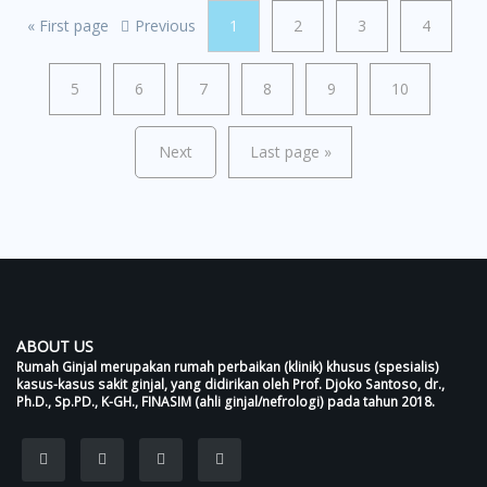
«
First page
Previous
1
2
3
4
5
6
7
8
9
10
Next
Last page
»
ABOUT US
Rumah Ginjal merupakan rumah perbaikan (klinik) khusus (spesialis)
kasus-kasus sakit ginjal, yang didirikan oleh Prof. Djoko Santoso, dr.,
Ph.D., Sp.PD., K-GH., FINASIM (ahli ginjal/nefrologi) pada tahun 2018.