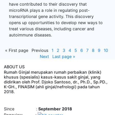
have contributed to their discovery that
microRNA plays a role in regulating post-
transcriptional gene activity. This discovery
opens up opportunities to develop new ways to
treat various diseases, including cancer and
autoimmune diseases.
«
First page
Previous
1
2
3
4
5
6
7
8
9
10
Next
Last page
»
ABOUT US
Rumah Ginjal merupakan rumah perbaikan (klinik)
khusus (spesialis) kasus-kasus sakit ginjal, yang
didirikan oleh Prof. Djoko Santoso, dr., Ph.D., Sp.PD.,
K-GH., FINASIM (ahli ginjal/nefrologi) pada tahun
2018.
Time : 8/8/2026, 3:50:56 PM
Since :
September 2018
Pageview :