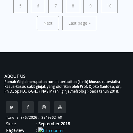
5
6
7
8
9
10
Next
Last page
»
ABOUT US
Rumah Ginjal merupakan rumah perbaikan (klinik) khusus (spesialis)
kasus-kasus sakit ginjal, yang didirikan oleh Prof. Djoko Santoso, dr.,
Ph.D., Sp.PD., K-GH., FINASIM (ahli ginjal/nefrologi) pada tahun 2018.
Time : 8/6/2026, 3:40:02 AM
Since :
September 2018
Pageview :