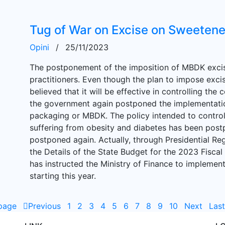
Tug of War on Excise on Sweetene
Opini
/
25/11/2023
The postponement of the imposition of MBDK excise
practitioners. Even though the plan to impose excis
believed that it will be effective in controlling th
the government again postponed the implementatio
packaging or MBDK. The policy intended to control
suffering from obesity and diabetes has been postpon
postponed again. Actually, through Presidential R
the Details of the State Budget for the 2023 Fisca
has instructed the Ministry of Finance to impleme
starting this year.
 page
Previous
1
2
3
4
5
6
7
8
9
10
Next
Las