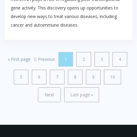
gene activity. This discovery opens up opportunities to
develop new ways to treat various diseases, including
cancer and autoimmune diseases.
«
First page
Previous
1
2
3
4
5
6
7
8
9
10
Next
Last page
»