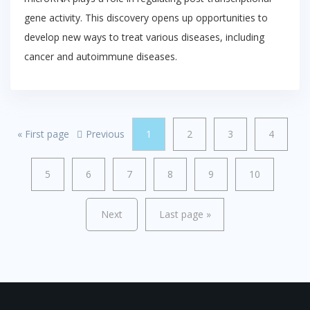
gene activity. This discovery opens up opportunities to
develop new ways to treat various diseases, including
cancer and autoimmune diseases.
«
First page
Previous
1
2
3
4
5
6
7
8
9
10
Next
Last page
»