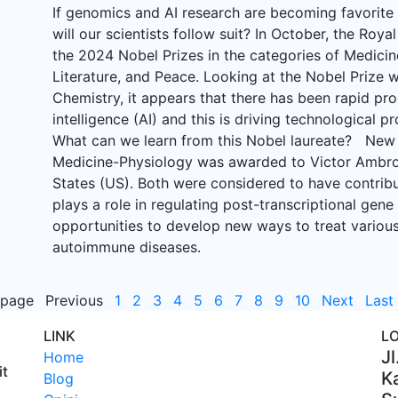
If genomics and AI research are becoming favorite
will our scientists follow suit? In October, the R
the 2024 Nobel Prizes in the categories of Medicin
Literature, and Peace. Looking at the Nobel Prize w
Chemistry, it appears that there has been rapid pro
intelligence (AI) and this is driving technological p
What can we learn from this Nobel laureate? New 
Medicine-Physiology was awarded to Victor Ambro
States (US). Both were considered to have contrib
plays a role in regulating post-transcriptional gene
opportunities to develop new ways to treat various
autoimmune diseases.
 page
Previous
1
2
3
4
5
6
7
8
9
10
Next
Last
LINK
L
Jl
Home
it
Ka
Blog