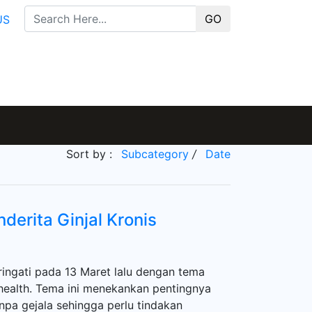
GO
US
Sort by :
Subcategory
/
Date
erita Ginjal Kronis
ringati pada 13 Maret lalu dengan tema
 health. Tema ini menekankan pentingnya
anpa gejala sehingga perlu tindakan