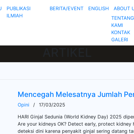
U
PUBLIKASI
BERITA/EVENT
ENGLISH
ABOUT 
ILMIAH
TENTANG
KAMI
KONTAK
GALERI
ARTIKEL
Mencegah Melesatnya Jumlah Pend
Opini
/
17/03/2025
HARI Ginjal Sedunia (World Kidney Day) 2025 dipe
Are your kidneys OK? Detect early, protect kidney
deteksi dini karena penyakit ginjal sering datang t