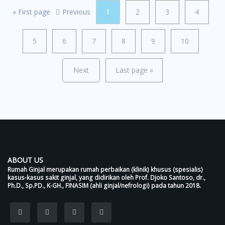
«
First page
Previous
1
2
3
4
5
6
7
8
9
10
Next
Last page
»
ABOUT US
Rumah Ginjal merupakan rumah perbaikan (klinik) khusus (spesialis)
kasus-kasus sakit ginjal, yang didirikan oleh Prof. Djoko Santoso, dr.,
Ph.D., Sp.PD., K-GH., FINASIM (ahli ginjal/nefrologi) pada tahun 2018.