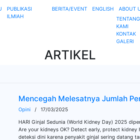
U
PUBLIKASI
BERITA/EVENT
ENGLISH
ABOUT 
ILMIAH
TENTANG
KAMI
KONTAK
GALERI
ARTIKEL
Mencegah Melesatnya Jumlah Pend
Opini
/
17/03/2025
HARI Ginjal Sedunia (World Kidney Day) 2025 dipe
Are your kidneys OK? Detect early, protect kidney
deteksi dini karena penyakit ginjal sering datang t