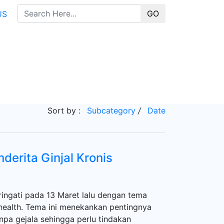
GO
US
Sort by :
Subcategory
/
Date
erita Ginjal Kronis
ringati pada 13 Maret lalu dengan tema
 health. Tema ini menekankan pentingnya
anpa gejala sehingga perlu tindakan