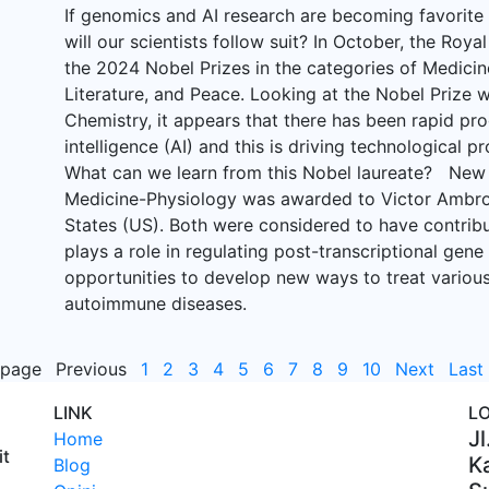
If genomics and AI research are becoming favorite
will our scientists follow suit? In October, the R
the 2024 Nobel Prizes in the categories of Medicin
Literature, and Peace. Looking at the Nobel Prize w
Chemistry, it appears that there has been rapid pro
intelligence (AI) and this is driving technological p
What can we learn from this Nobel laureate? New 
Medicine-Physiology was awarded to Victor Ambro
States (US). Both were considered to have contrib
plays a role in regulating post-transcriptional gene
opportunities to develop new ways to treat various
autoimmune diseases.
 page
Previous
1
2
3
4
5
6
7
8
9
10
Next
Last
LINK
L
Jl
Home
it
Ka
Blog