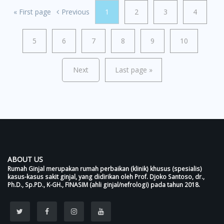
«
First page
Previous
1
2
3
4
5
6
7
8
9
10
Next
Last page
»
ABOUT US
Rumah Ginjal merupakan rumah perbaikan (klinik) khusus (spesialis)
kasus-kasus sakit ginjal, yang didirikan oleh Prof. Djoko Santoso, dr.,
Ph.D., Sp.PD., K-GH., FINASIM (ahli ginjal/nefrologi) pada tahun 2018.