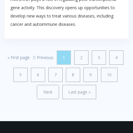
gene activity. This discovery opens up opportunities to
develop new ways to treat various diseases, including
cancer and autoimmune diseases.
«
First page
Previous
1
2
3
4
5
6
7
8
9
10
Next
Last page
»