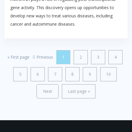
gene activity. This discovery opens up opportunities to
develop new ways to treat various diseases, including
cancer and autoimmune diseases.
«
First page
Previous
1
2
3
4
5
6
7
8
9
10
Next
Last page
»