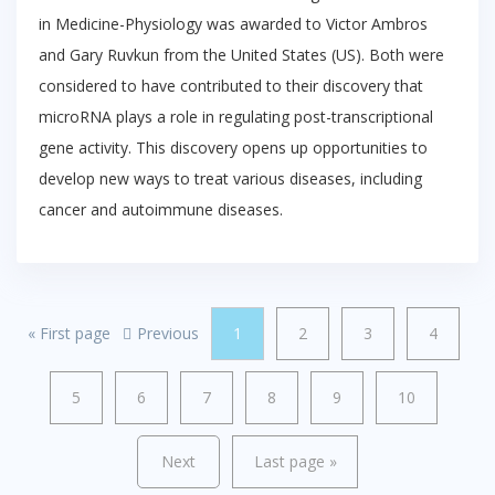
in Medicine-Physiology was awarded to Victor Ambros
and Gary Ruvkun from the United States (US). Both were
considered to have contributed to their discovery that
microRNA plays a role in regulating post-transcriptional
gene activity. This discovery opens up opportunities to
develop new ways to treat various diseases, including
cancer and autoimmune diseases.
«
First page
Previous
1
2
3
4
5
6
7
8
9
10
Next
Last page
»