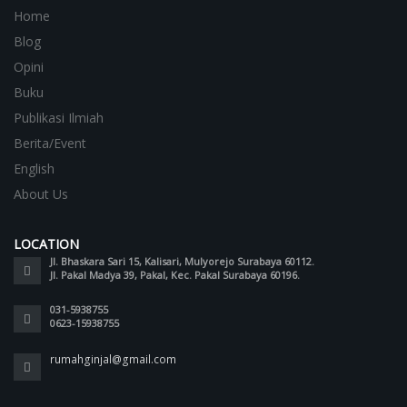
Home
Blog
Opini
Buku
Publikasi Ilmiah
Berita/Event
English
About Us
LOCATION
Jl. Bhaskara Sari 15, Kalisari, Mulyorejo Surabaya 60112.
Jl. Pakal Madya 39, Pakal, Kec. Pakal Surabaya 60196.
031-5938755
0623-15938755
rumahginjal@gmail.com