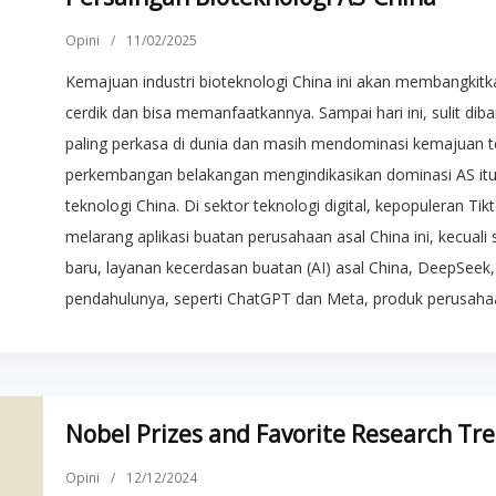
Opini
/
11/02/2025
Kemajuan industri bioteknologi China ini akan membangkitk
cerdik dan bisa memanfaatkannya. Sampai hari ini, sulit di
paling perkasa di dunia dan masih mendominasi kemajuan t
perkembangan belakangan mengindikasikan dominasi AS it
teknologi China. Di sektor teknologi digital, kepopuleran 
melarang aplikasi buatan perusahaan asal China ini, kecual
baru, layanan kecerdasan buatan (AI) asal China, DeepSe
pendahulunya, seperti ChatGPT dan Meta, produk perusahaa
Nobel Prizes and Favorite Research Tr
Opini
/
12/12/2024