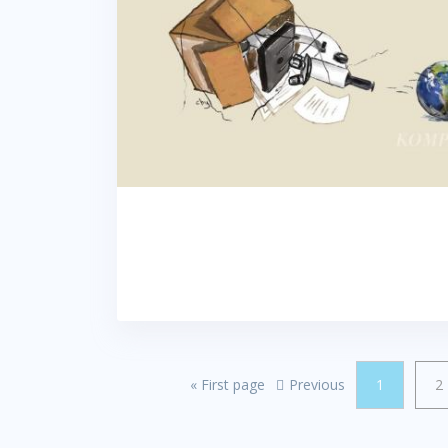
«
First page
Previous
1
2