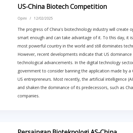
US-China Biotech Competition
Opini
/
12/02/2025
The progress of China's biotechnology industry will create o
smart enough and can take advantage of it. To this day, it is 
most powerful country in the world and still dominates tech
However, recent developments indicate that US dominance i
technological advancements. In the digital technology sector
government to consider banning the application made by a C
US entrepreneurs. Most recently, the artificial intelligence
and shaken the dominance of its predecessors, such as Ch
companies.
Persaingan Bioteknologi AS-China