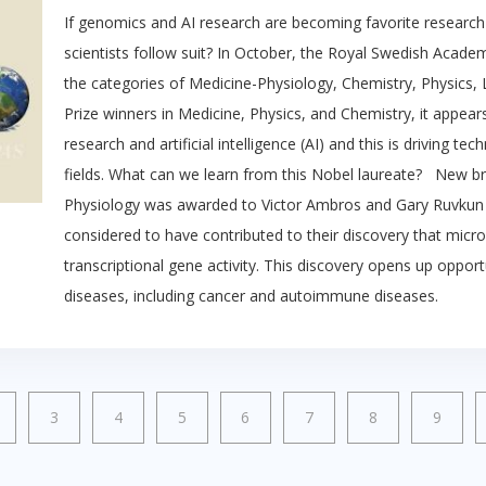
If genomics and AI research are becoming favorite research 
scientists follow suit? In October, the Royal Swedish Acad
the categories of Medicine-Physiology, Chemistry, Physics, 
Prize winners in Medicine, Physics, and Chemistry, it appea
research and artificial intelligence (AI) and this is driving t
fields. What can we learn from this Nobel laureate? New b
Physiology was awarded to Victor Ambros and Gary Ruvkun 
considered to have contributed to their discovery that micro
transcriptional gene activity. This discovery opens up oppor
diseases, including cancer and autoimmune diseases.
3
4
5
6
7
8
9