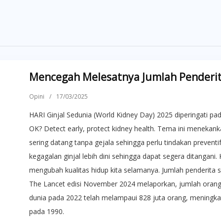
Mencegah Melesatnya Jumlah Penderita
Opini
/
17/03/2025
HARI Ginjal Sedunia (World Kidney Day) 2025 diperingati pa
OK? Detect early, protect kidney health. Tema ini menekanka
sering datang tanpa gejala sehingga perlu tindakan prevent
kegagalan ginjal lebih dini sehingga dapat segera ditangani
mengubah kualitas hidup kita selamanya. Jumlah penderita sa
The Lancet edisi November 2024 melaporkan, jumlah orang d
dunia pada 2022 telah melampaui 828 juta orang, meningkat l
pada 1990.