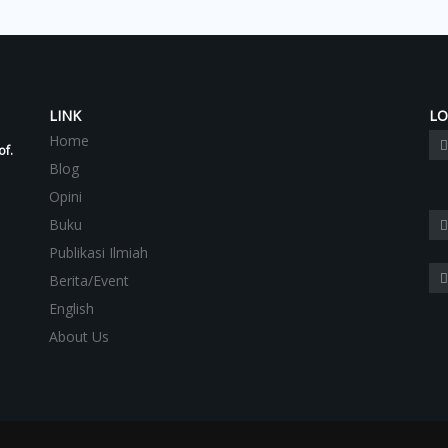
LINK
LO
Home
of.
Blog
Opini
Buku
Publikasi Ilmiah
Berita/Event
English
About Us