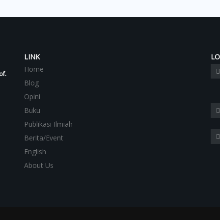
LINK
LO
Home
of.
Blog
Opini
Buku
Publikasi Ilmiah
Berita/Event
English
About Us