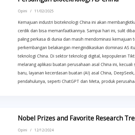
Opini
/
11/02/2025
Kemajuan industri bioteknologi China ini akan membangkitk
cerdik dan bisa memanfaatkannya. Sampai hari ini, sulit di
paling perkasa di dunia dan masih mendominasi kemajuan t
perkembangan belakangan mengindikasikan dominasi AS it
teknologi China. Di sektor teknologi digital, kepopuleran 
melarang aplikasi buatan perusahaan asal China ini, kecual
baru, layanan kecerdasan buatan (AI) asal China, DeepSe
pendahulunya, seperti ChatGPT dan Meta, produk perusahaa
Nobel Prizes and Favorite Research Tr
Opini
/
12/12/2024