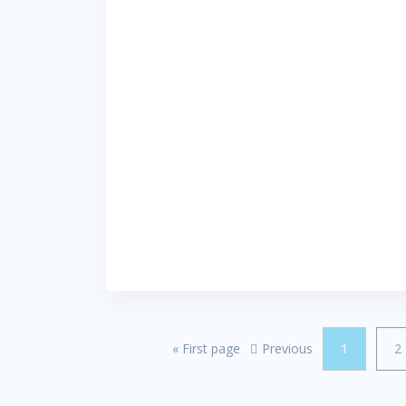
«
First page
Previous
1
2