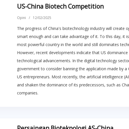
US-China Biotech Competition
Opini
/
12/02/2025
The progress of China's biotechnology industry will create o
smart enough and can take advantage of it. To this day, it is 
most powerful country in the world and still dominates tech
However, recent developments indicate that US dominance i
technological advancements. In the digital technology sector
government to consider banning the application made by a C
US entrepreneurs. Most recently, the artificial intelligence
and shaken the dominance of its predecessors, such as Ch
companies.
Persaingan Bioteknologi AS-China