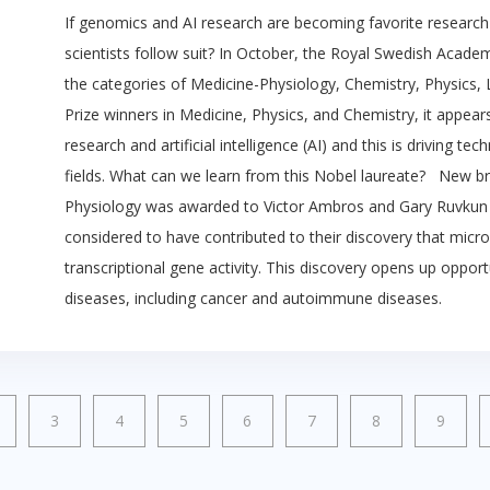
If genomics and AI research are becoming favorite research 
scientists follow suit? In October, the Royal Swedish Acad
the categories of Medicine-Physiology, Chemistry, Physics, 
Prize winners in Medicine, Physics, and Chemistry, it appea
research and artificial intelligence (AI) and this is driving t
fields. What can we learn from this Nobel laureate? New b
Physiology was awarded to Victor Ambros and Gary Ruvkun 
considered to have contributed to their discovery that micro
transcriptional gene activity. This discovery opens up oppor
diseases, including cancer and autoimmune diseases.
3
4
5
6
7
8
9