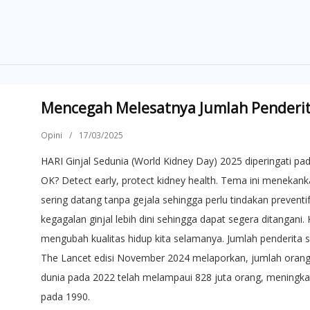
Mencegah Melesatnya Jumlah Penderita
Opini
/
17/03/2025
HARI Ginjal Sedunia (World Kidney Day) 2025 diperingati pa
OK? Detect early, protect kidney health. Tema ini menekanka
sering datang tanpa gejala sehingga perlu tindakan prevent
kegagalan ginjal lebih dini sehingga dapat segera ditangani
mengubah kualitas hidup kita selamanya. Jumlah penderita sa
The Lancet edisi November 2024 melaporkan, jumlah orang d
dunia pada 2022 telah melampaui 828 juta orang, meningkat l
pada 1990.