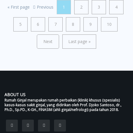
«
First page
Previous
1
2
3
4
5
6
7
8
9
10
Next
Last page
»
ABOUT US
Rumah Ginjal merupakan rumah perbaikan (klinik) khusus (spesialis)
kasus-kasus sakit ginjal, yang didirikan oleh Prof. Djoko Santoso, dr.,
Ph.D., Sp.PD., K-GH., FINASIM (ahli ginjal/nefrologi) pada tahun 2018.