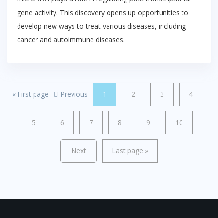
gene activity. This discovery opens up opportunities to
develop new ways to treat various diseases, including
cancer and autoimmune diseases.
«
First page
Previous
1
2
3
4
5
6
7
8
9
10
Next
Last page
»