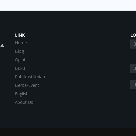
LINK
LO
Home
of.
Blog
Opini
Buku
Publikasi Ilmiah
Berita/Event
English
About Us