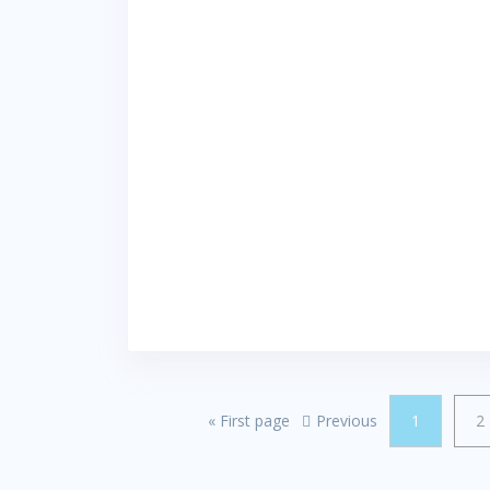
«
First page
Previous
1
2