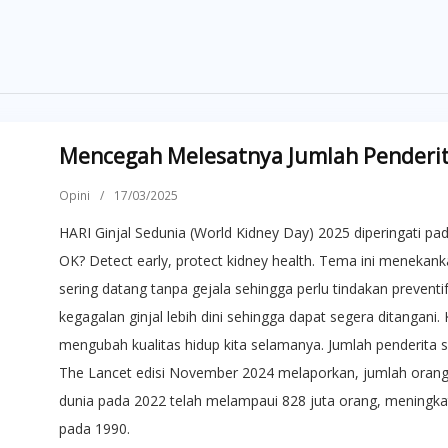
Mencegah Melesatnya Jumlah Penderita
Opini
/
17/03/2025
HARI Ginjal Sedunia (World Kidney Day) 2025 diperingati pa
OK? Detect early, protect kidney health. Tema ini menekanka
sering datang tanpa gejala sehingga perlu tindakan prevent
kegagalan ginjal lebih dini sehingga dapat segera ditangani
mengubah kualitas hidup kita selamanya. Jumlah penderita sa
The Lancet edisi November 2024 melaporkan, jumlah orang d
dunia pada 2022 telah melampaui 828 juta orang, meningkat l
pada 1990.