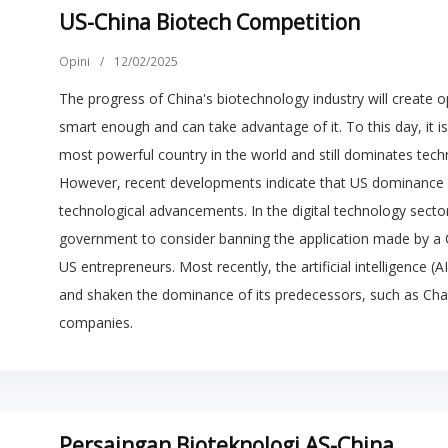
US-China Biotech Competition
Opini
/
12/02/2025
The progress of China's biotechnology industry will create o
smart enough and can take advantage of it. To this day, it is 
most powerful country in the world and still dominates tech
However, recent developments indicate that US dominance i
technological advancements. In the digital technology sector
government to consider banning the application made by a C
US entrepreneurs. Most recently, the artificial intelligence
and shaken the dominance of its predecessors, such as Ch
companies.
Persaingan Bioteknologi AS-China