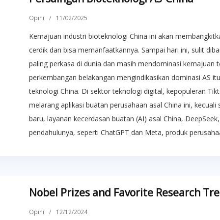
Opini
/
11/02/2025
Kemajuan industri bioteknologi China ini akan membangkitk
cerdik dan bisa memanfaatkannya. Sampai hari ini, sulit di
paling perkasa di dunia dan masih mendominasi kemajuan t
perkembangan belakangan mengindikasikan dominasi AS it
teknologi China. Di sektor teknologi digital, kepopuleran 
melarang aplikasi buatan perusahaan asal China ini, kecual
baru, layanan kecerdasan buatan (AI) asal China, DeepSe
pendahulunya, seperti ChatGPT dan Meta, produk perusahaa
Nobel Prizes and Favorite Research Tr
Opini
/
12/12/2024