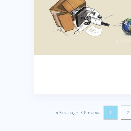
«
First page
Previous
1
2