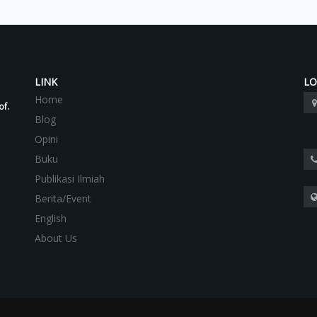
LINK
LO
Home
of.
Blog
Opini
Buku
Publikasi Ilmiah
Berita/Event
English
About Us