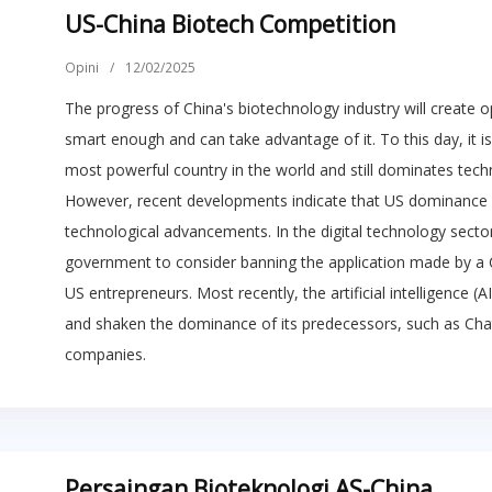
US-China Biotech Competition
Opini
/
12/02/2025
The progress of China's biotechnology industry will create o
smart enough and can take advantage of it. To this day, it is 
most powerful country in the world and still dominates tech
However, recent developments indicate that US dominance i
technological advancements. In the digital technology sector
government to consider banning the application made by a C
US entrepreneurs. Most recently, the artificial intelligence
and shaken the dominance of its predecessors, such as Ch
companies.
Persaingan Bioteknologi AS-China