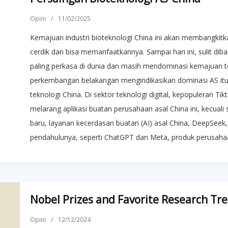
Opini
/
11/02/2025
Kemajuan industri bioteknologi China ini akan membangkitk
cerdik dan bisa memanfaatkannya. Sampai hari ini, sulit di
paling perkasa di dunia dan masih mendominasi kemajuan t
perkembangan belakangan mengindikasikan dominasi AS it
teknologi China. Di sektor teknologi digital, kepopuleran 
melarang aplikasi buatan perusahaan asal China ini, kecual
baru, layanan kecerdasan buatan (AI) asal China, DeepSe
pendahulunya, seperti ChatGPT dan Meta, produk perusahaa
Nobel Prizes and Favorite Research Tr
Opini
/
12/12/2024