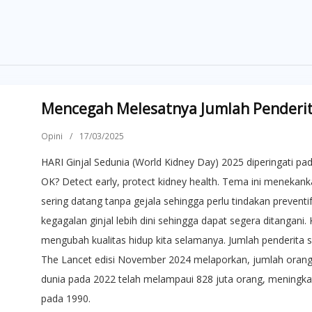
Mencegah Melesatnya Jumlah Penderita
Opini
/
17/03/2025
HARI Ginjal Sedunia (World Kidney Day) 2025 diperingati pa
OK? Detect early, protect kidney health. Tema ini menekanka
sering datang tanpa gejala sehingga perlu tindakan prevent
kegagalan ginjal lebih dini sehingga dapat segera ditangani
mengubah kualitas hidup kita selamanya. Jumlah penderita sa
The Lancet edisi November 2024 melaporkan, jumlah orang d
dunia pada 2022 telah melampaui 828 juta orang, meningkat l
pada 1990.