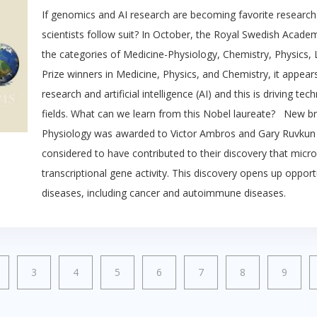
If genomics and AI research are becoming favorite research 
scientists follow suit? In October, the Royal Swedish Acad
the categories of Medicine-Physiology, Chemistry, Physics, 
Prize winners in Medicine, Physics, and Chemistry, it appea
research and artificial intelligence (AI) and this is driving t
fields. What can we learn from this Nobel laureate? New b
Physiology was awarded to Victor Ambros and Gary Ruvkun 
considered to have contributed to their discovery that micro
transcriptional gene activity. This discovery opens up oppor
diseases, including cancer and autoimmune diseases.
3
4
5
6
7
8
9